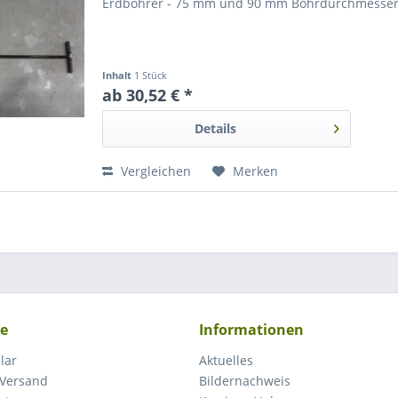
Erdbohrer - 75 mm und 90 mm Bohrdurchmesser x
Inhalt
1 Stück
ab 30,52 € *
Details
Vergleichen
Merken
ce
Informationen
lar
Aktuelles
 Versand
Bildernachweis