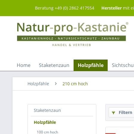
Beratung +49 (0) 2862 417554
Hersteller
mit e
Home
Staketenzaun
Holzpfähle
Sichtschu
Holzpfähle
210 cm hoch
Staketenzaun
Filtern
Holzpfähle
100 cm hoch