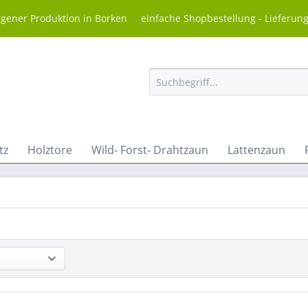
igener Produktion in Borken einfache Shopbestellung - Lieferun
tz
Holztore
Wild- Forst- Drahtzaun
Lattenzaun