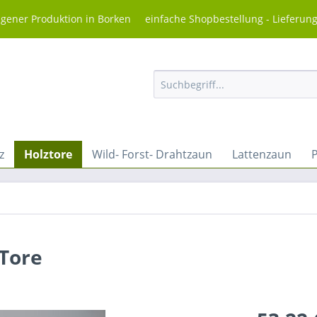
igener Produktion in Borken einfache Shopbestellung - Lieferun
z
Holztore
Wild- Forst- Drahtzaun
Lattenzaun
 Tore