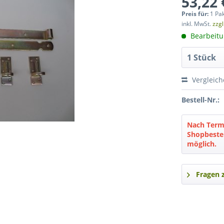
53,22 
Preis für:
1 Pa
inkl. MwSt.
zzg
Bearbeitun
Vergleic
Bestell-Nr.:
Nach Termi
Shopbestel
möglich.
Fragen 