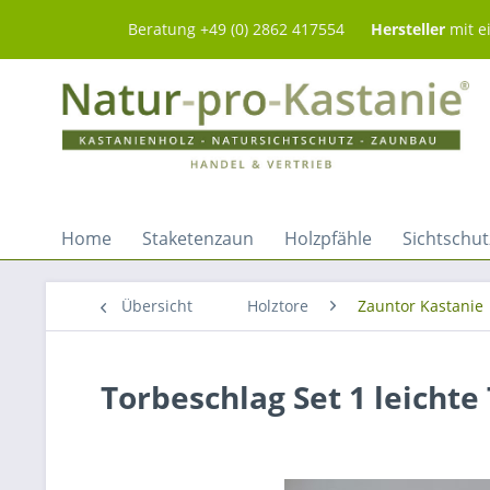
Beratung +49 (0) 2862 417554
Hersteller
mit e
Home
Staketenzaun
Holzpfähle
Sichtschut
Übersicht
Holztore
Zauntor Kastanie
Torbeschlag Set 1 leichte