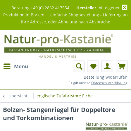
Beratung +49 (0) 2862 417554
Hersteller
mit eigener
Produktion in Borken einfache Shopbestellung - Lieferung an
Ihre Adresse, oder Abholung nach Absprache
Menü
Bestellung widerrufen
Es gilt unsere
Datenschutzerklärung
Übersicht
englische Zufahrtstore Eiche
Bolzen- Stangenriegel für Doppeltore
und Torkombinationen