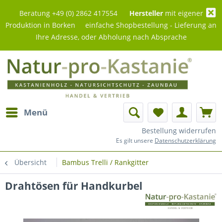
Beratung +49 (0) 2862 417554
Hersteller
mit eigener
Produktion in Borken einfache Shopbestellung - Lieferung an
Ihre Adresse, oder Abholung nach Absprache
Menü
Bestellung widerrufen
Es gilt unsere
Datenschutzerklärung
Übersicht
Bambus Trelli / Rankgitter
Drahtösen für Handkurbel