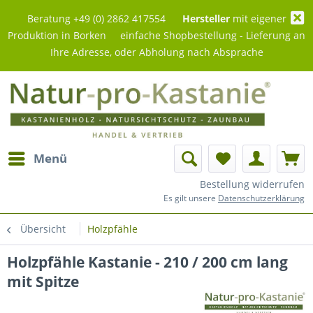
Beratung +49 (0) 2862 417554
Hersteller
mit eigener
Produktion in Borken einfache Shopbestellung - Lieferung an
Ihre Adresse, oder Abholung nach Absprache
Menü
Bestellung widerrufen
Es gilt unsere
Datenschutzerklärung
Übersicht
Holzpfähle
Holzpfähle Kastanie - 210 / 200 cm lang
mit Spitze