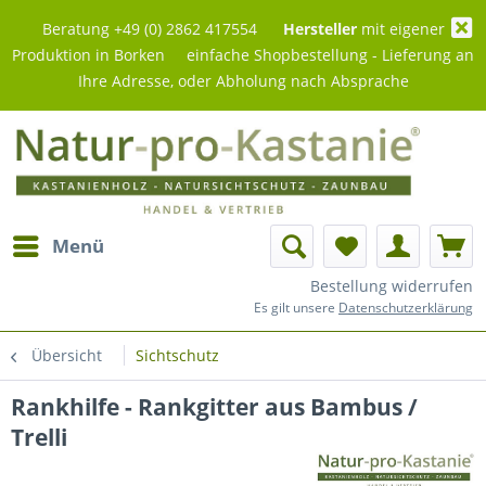
Beratung +49 (0) 2862 417554
Hersteller
mit eigener
Produktion in Borken einfache Shopbestellung - Lieferung an
Ihre Adresse, oder Abholung nach Absprache
Menü
Bestellung widerrufen
Es gilt unsere
Datenschutzerklärung
Übersicht
Sichtschutz
Rankhilfe - Rankgitter aus Bambus /
Trelli