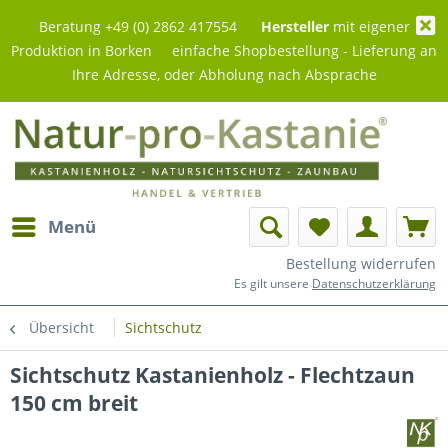
Beratung +49 (0) 2862 417554
Hersteller
mit eigener
Produktion in Borken einfache Shopbestellung - Lieferung an
Ihre Adresse, oder Abholung nach Absprache
Menü
Bestellung widerrufen
Es gilt unsere
Datenschutzerklärung
Übersicht
Sichtschutz
Sichtschutz Kastanienholz - Flechtzaun
150 cm breit