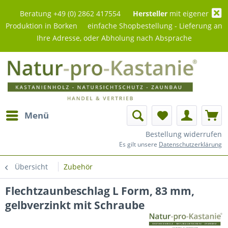
Beratung +49 (0) 2862 417554
Hersteller
mit eigener
Produktion in Borken einfache Shopbestellung - Lieferung an
Ihre Adresse, oder Abholung nach Absprache
Menü
Bestellung widerrufen
Es gilt unsere
Datenschutzerklärung
Übersicht
Zubehör
Flechtzaunbeschlag L Form, 83 mm,
gelbverzinkt mit Schraube