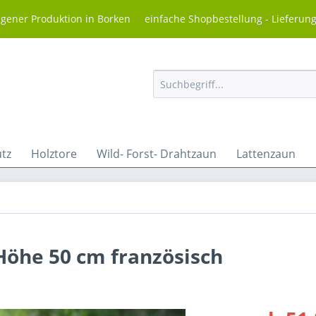
igener Produktion in Borken einfache Shopbestellung - Lieferun
utz
Holztore
Wild- Forst- Drahtzaun
Lattenzaun
Höhe 50 cm französisch