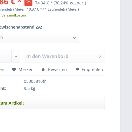
86 € *
74,34 € *
(30,24% gespart)
ufende(r) Meter (10,37 € * / 1 Laufende(r) Meter)
l. Versandkosten
 Zwischenabstand ZA:
In den
Warenkorb
hen
Merken
Bewerten
Empfehlen
05005810fr
ht:
9.5 kg
zum Artikel?