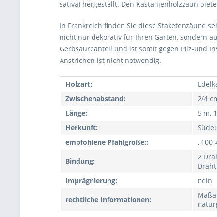
sativa) hergestellt. Den Kastanienholzzaun biet
In Frankreich finden Sie diese Staketenzäune se
nicht nur dekorativ für Ihren Garten, sondern 
Gerbsäureanteil und ist somit gegen Pilz-und I
Anstrichen ist nicht notwendig.
Holzart:
Edelka
Zwischenabstand:
2/4 c
Länge:
5 m, 
Herkunft:
Süde
empfohlene Pfahlgröße::
, 100
2 Drah
Bindung:
Draht
Imprägnierung:
nein
Maßan
rechtliche Informationen:
natur