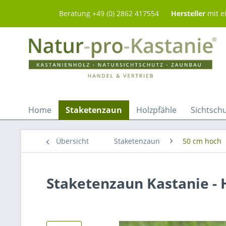
Beratung +49 (0) 2862 417554
Hersteller
mit e
Home
Staketenzaun
Holzpfähle
Sichtsch
Übersicht
Staketenzaun
50 cm hoch
Staketenzaun Kastanie - 