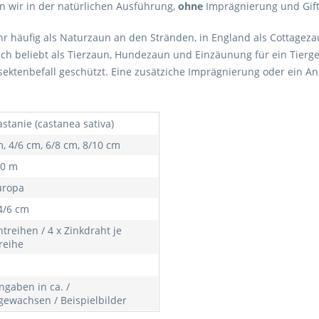
en wir in der natürlichen Ausführung,
ohne
Imprägnierung und Gift
hr häufig als Naturzaun an den Stränden, in England als Cottageza
auch beliebt als Tierzaun, Hundezaun und Einzäunung für ein Tier
nsektenbefall geschützt. Eine zusätziche Imprägnierung oder ein 
stanie (castanea sativa)
m, 4/6 cm, 6/8 cm, 8/10 cm
10 m
uropa
-4/6 cm
treihen / 4 x Zinkdraht je
reihe
gaben in ca. /
gewachsen / Beispielbilder