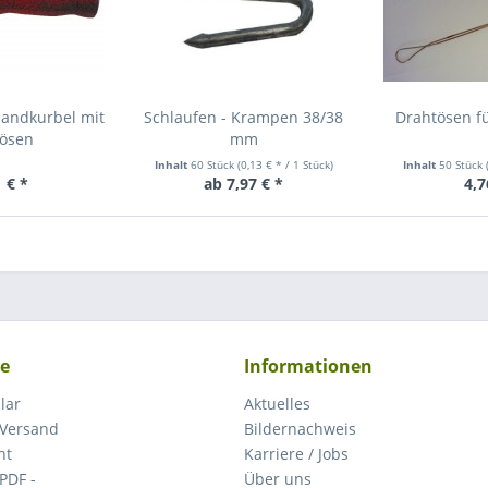
Handkurbel mit
Schlaufen - Krampen 38/38
Drahtösen f
tösen
mm
Inhalt
60 Stück
(0,13 € * / 1 Stück)
Inhalt
50 Stück
 € *
ab 7,97 € *
4,7
ce
Informationen
lar
Aktuelles
 Versand
Bildernachweis
ht
Karriere / Jobs
 PDF -
Über uns