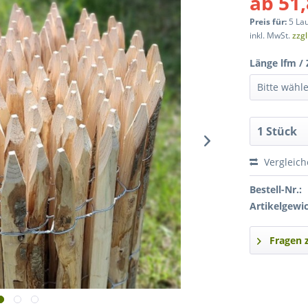
ab 51,
Preis für:
5 La
inkl. MwSt.
zzg
Länge lfm /
Vergleic
Bestell-Nr.:
Artikelgewic
Fragen 