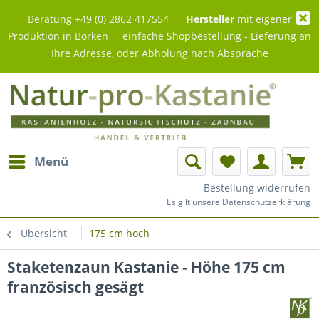
Beratung +49 (0) 2862 417554
Hersteller
mit eigener
Produktion in Borken einfache Shopbestellung - Lieferung an
Ihre Adresse, oder Abholung nach Absprache
Menü
Bestellung widerrufen
Es gilt unsere
Datenschutzerklärung
Übersicht
175 cm hoch
Staketenzaun Kastanie - Höhe 175 cm
französisch gesägt