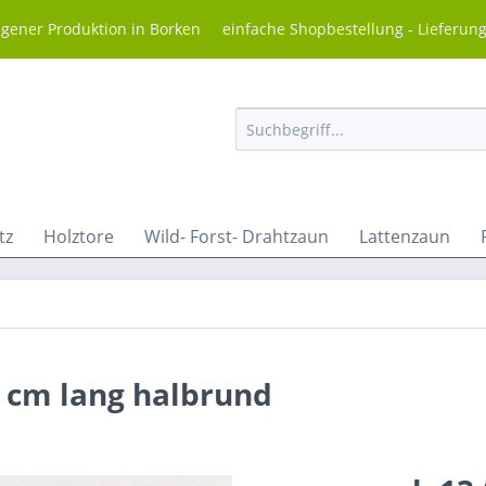
igener Produktion in Borken einfache Shopbestellung - Lieferun
tz
Holztore
Wild- Forst- Drahtzaun
Lattenzaun
0 cm lang halbrund