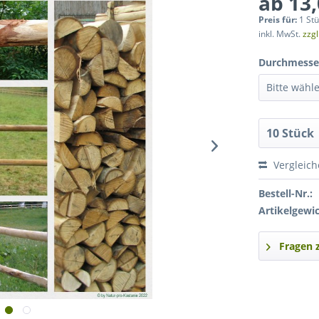
ab 13,
Preis für:
1 St
inkl. MwSt.
zzg
Durchmesser
Vergleic
Bestell-Nr.:
Artikelgewic
Fragen 