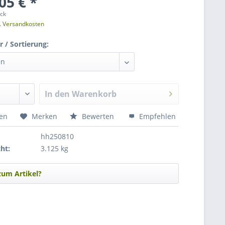
05 € *
ück
l. Versandkosten
 / Sortierung:
In den
Warenkorb
hen
Merken
Bewerten
Empfehlen
hh250810
ht:
3.125 kg
zum Artikel?