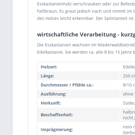
Esskastanienholz verschrauben oder zur Befestig
hellbraun. Es graut jedoch nach und nimmt im l
des Holzes leicht erkennbar. Der Splintanteil is
wirtschaftliche Verarbeitung - kurz
Die Esskastanien wachsen im Niederwaldbetrieb
Edelkastanie. Sie werden ca. alle 8 bis 15 Jahre
Holzart:
Edelka
Länge:
250 c
Durchmesser / Pfähle ca.:
8/10 
Ausführung:
ohne 
Herkunft:
Süde
halbr
Beschaffenheit:
nicht
nein /
Imprägnierung:
Gerbs