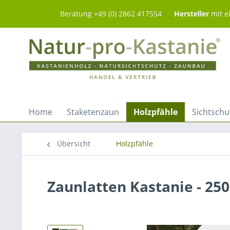
Beratung +49 (0) 2862 417554
Hersteller
mit e
Home
Staketenzaun
Holzpfähle
Sichtschu
Übersicht
Holzpfähle
Zaunlatten Kastanie - 25