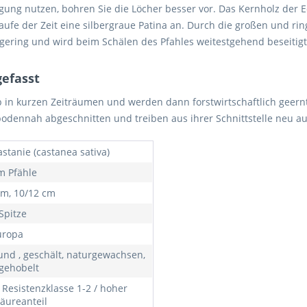
ung nutzen, bohren Sie die Löcher besser vor. Das Kernholz der Ede
aufe der Zeit eine silbergraue Patina an. Durch die großen und ri
t gering und wird beim Schälen des Pfahles weitestgehend beseitigt
gefasst
 in kurzen Zeiträumen und werden dann forstwirtschaftlich geernt
 bodennah abgeschnitten und treiben aus ihrer Schnittstelle neu au
stanie (castanea sativa)
m Pfähle
cm, 10/12 cm
Spitze
uropa
und , geschält, naturgewachsen,
 gehobelt
 Resistenzklasse 1-2 / hoher
äureanteil