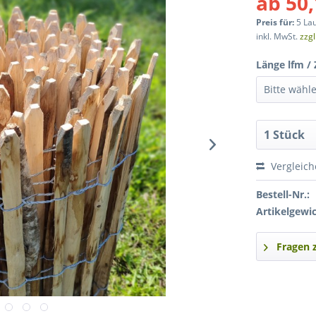
ab 50,
Preis für:
5 La
inkl. MwSt.
zzg
Länge lfm /
Vergleic
Bestell-Nr.:
Artikelgewic
Fragen 