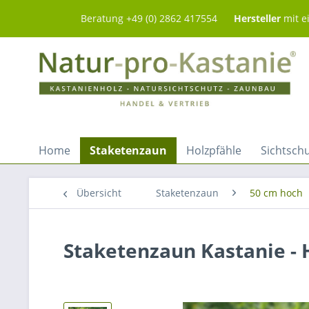
Beratung +49 (0) 2862 417554
Hersteller
mit e
Home
Staketenzaun
Holzpfähle
Sichtsch
Übersicht
Staketenzaun
50 cm hoch
Staketenzaun Kastanie 