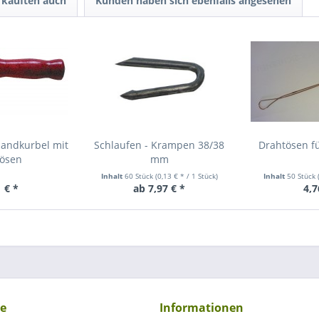
kauften auch
Kunden haben sich ebenfalls angesehen
Handkurbel mit
Schlaufen - Krampen 38/38
Drahtösen f
tösen
mm
Inhalt
60 Stück
(0,13 € * / 1 Stück)
Inhalt
50 Stück
 € *
ab 7,97 € *
4,7
ce
Informationen