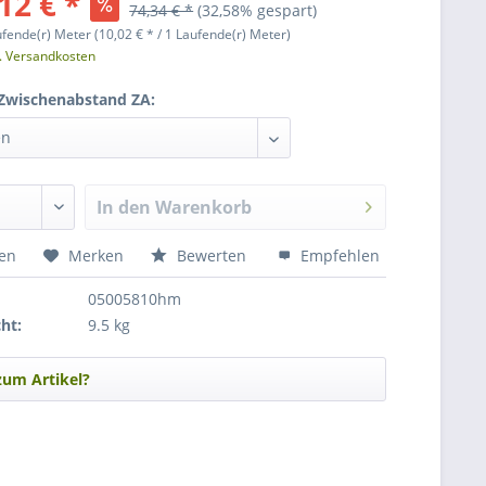
12 € *
74,34 € *
(32,58% gespart)
ufende(r) Meter (10,02 € * / 1 Laufende(r) Meter)
l. Versandkosten
 Zwischenabstand ZA:
In den
Warenkorb
hen
Merken
Bewerten
Empfehlen
05005810hm
ht:
9.5 kg
zum Artikel?