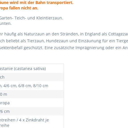
Zäune wird mit der Bahn transportiert.
pa fallen nicht an.
Garten- Teich- und Kleintierzaun.
unten.
hr häufig als Naturzaun an den Stränden, in England als Cottageza
auch beliebt als Tierzaun, Hundezaun und Einzäunung für ein Tier
nsektenbefall geschützt. Eine zusätziche Imprägnierung oder ein 
stanie (castanea sativa)
sch
m, 4/6 cm, 6/8 cm, 8/10 cm
10 m
uropa
/6 cm
treihen / 4 x Zinkdraht je
reihe