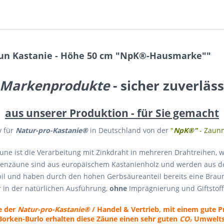
un Kastanie - Höhe 50 cm "NpK®-Hausmarke""
 Markenprodukte
- sicher zuverläss
aus unserer Produktion - für Sie gemacht
 für
Natur-pro-Kastanie®
in Deutschland von der
"
NpK®"
- Zaun
une ist die Verarbeitung mit Zinkdraht in mehreren Drahtreihen
ketenzäune sind aus europäischem Kastanienholz und werden aus d
stabil und haben durch den hohen Gerbsäureanteil bereits eine Br
 in der natürlichen Ausführung,
ohne
Imprägnierung und Giftstoff
e der
Natur-pro-Kastanie®
/ Handel & Vertrieb
, mit einem gute P
 Borken-Burlo erhalten diese Zäune einen sehr guten
CO₂
Umwelts