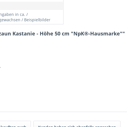
gaben in ca. /
gewachsen / Beispielbilder
nzaun Kastanie - Höhe 50 cm "NpK®-Hausmarke""
r