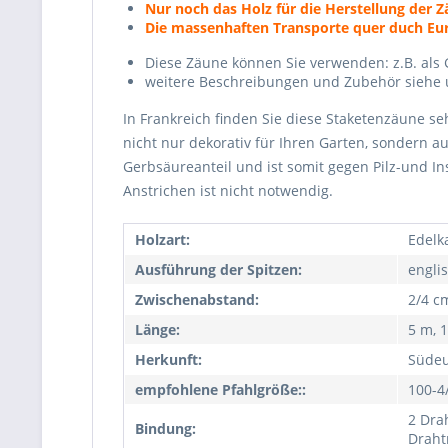
Nur noch das Holz für die Herstellung der 
Die massenhaften Transporte quer duch Euro
Diese Zäune können Sie verwenden: z.B. als 
weitere Beschreibungen und Zubehör siehe 
In Frankreich finden Sie diese Staketenzäune se
nicht nur dekorativ für Ihren Garten, sondern 
Gerbsäureanteil und ist somit gegen Pilz-und I
Anstrichen ist nicht notwendig.
Holzart:
Edelka
Ausführung der Spitzen:
engli
Zwischenabstand:
2/4 c
Länge:
5 m, 
Herkunft:
Süde
empfohlene Pfahlgröße::
100-4
2 Drah
Bindung:
Draht