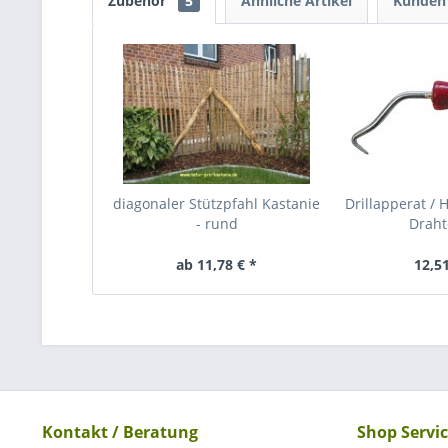
Zubehör
5
Ähnliche Artikel
Kunden 
diagonaler Stützpfahl Kastanie
Drillapperat / 
- rund
Drah
ab 11,78 € *
12,51
Kontakt / Beratung
Shop Servi