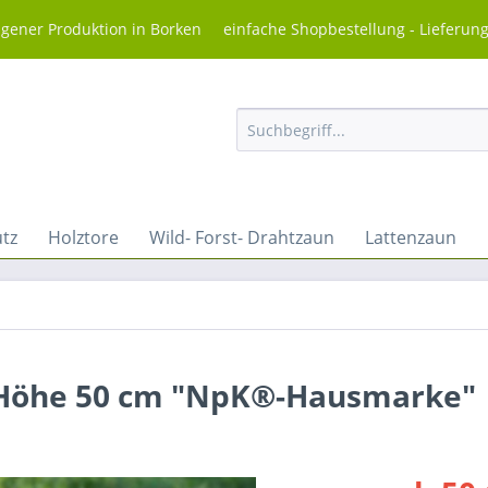
igener Produktion in Borken einfache Shopbestellung - Lieferun
utz
Holztore
Wild- Forst- Drahtzaun
Lattenzaun
- Höhe 50 cm "NpK®-Hausmarke"