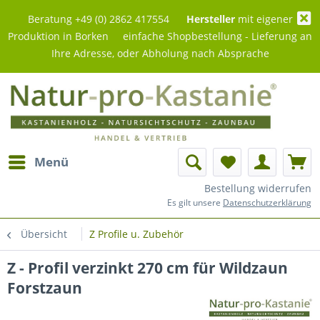
Beratung +49 (0) 2862 417554
Hersteller
mit eigener
Produktion in Borken einfache Shopbestellung - Lieferung an
Ihre Adresse, oder Abholung nach Absprache
Menü
Bestellung widerrufen
Es gilt unsere
Datenschutzerklärung
Übersicht
Z Profile u. Zubehör
Z - Profil verzinkt 270 cm für Wildzaun
Forstzaun