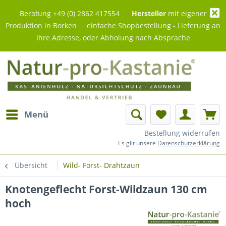
Beratung +49 (0) 2862 417554
Hersteller
mit eigener
Produktion in Borken einfache Shopbestellung - Lieferung an
Ihre Adresse, oder Abholung nach Absprache
Menü
Bestellung widerrufen
Es gilt unsere
Datenschutzerklärung
Übersicht
Wild- Forst- Drahtzaun
Knotengeflecht Forst-Wildzaun 130 cm
hoch