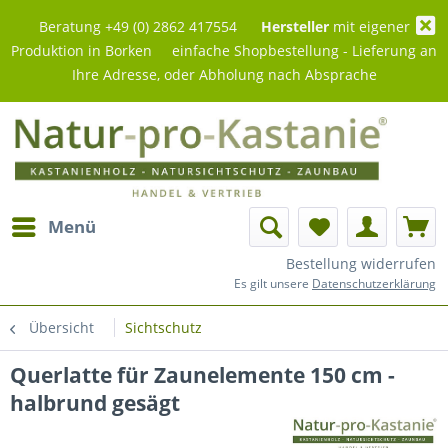
Beratung +49 (0) 2862 417554
Hersteller
mit eigener
Produktion in Borken einfache Shopbestellung - Lieferung an
Ihre Adresse, oder Abholung nach Absprache
Menü
Bestellung widerrufen
Es gilt unsere
Datenschutzerklärung
Übersicht
Sichtschutz
Querlatte für Zaunelemente 150 cm -
halbrund gesägt